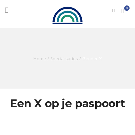
0
Home
/
Specialisaties
/
Gender X
Een X op je paspoort