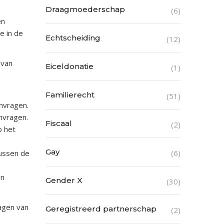
Draagmoederschap
(6)
en
e in de
Echtscheiding
(12)
 van
Eiceldonatie
(1)
Familierecht
(51)
anvragen.
nvragen.
Fiscaal
(2)
p het
Gay
tussen de
(6)
en
Gender X
(30)
ragen van
Geregistreerd partnerschap
(2)