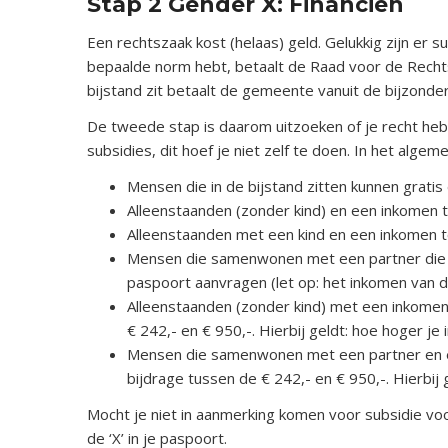
Stap 2 Gender X: Financiën
Een rechtszaak kost (helaas) geld. Gelukkig zijn er
bepaalde norm hebt, betaalt de Raad voor de Rechtsb
bijstand zit betaalt de gemeente vanuit de bijzonde
De tweede stap is daarom uitzoeken of je recht hebt 
subsidies, dit hoef je niet zelf te doen. In het alge
Mensen die in de bijstand zitten kunnen grati
Alleenstaanden (zonder kind) en een inkomen t
Alleenstaanden met een kind en een inkomen t
Mensen die samenwonen met een partner die e
paspoort aanvragen (let op: het inkomen van 
Alleenstaanden (zonder kind) met een inkomen
€ 242,- en € 950,-. Hierbij geldt: hoe hoger je
Mensen die samenwonen met een partner en ee
bijdrage tussen de € 242,- en € 950,-. Hierbij 
Mocht je niet in aanmerking komen voor subsidie vo
de ‘X’ in je paspoort.