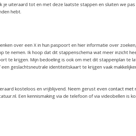
ik je uiteraard tot en met deze laatste stappen en sluiten we pa
nden hebt.
adenken over een X in hun paspoort en hier informatie over zoeken
op te nemen. Ik hoop dat dit stappenschema wat meer inzicht he
t te krijgen. Mijn bedoeling is ook om met dit stappenplan te la
en geslachtsneutrale identiteitskaart te krijgen vaak makkelijker
teraard kosteloos en vrijblijvend. Neem gerust even
contact met
tuur.nl
. Een kennismaking via de telefoon of via videobellen is k