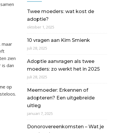
s samen
Twee moeders: wat kost de
adoptie?
oktober 1, 2025
10 vragen aan Kim Smienk
, maar
juli 28, 2025
eft
ten zien
Adoptie aanvragen als twee
 is dan
moeders: zo werkt het in 2025
juli 28, 2025
 me op
Meemoeder: Erkennen of
osteloos.
adopteren? Een uitgebreide
uitleg
januari 7, 2025
Donorovereenkomsten – Wat je