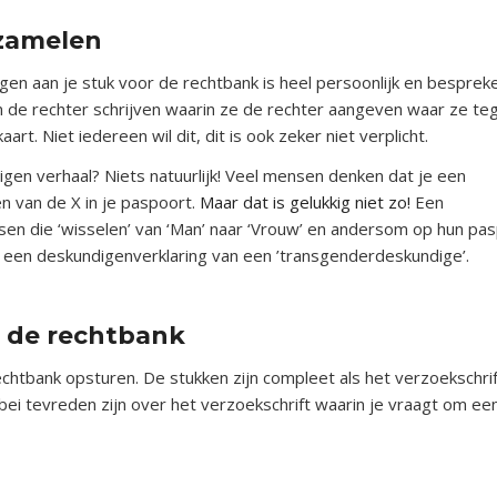
rzamelen
egen aan je stuk voor de rechtbank is heel persoonlijk en bespre
an de rechter schrijven waarin ze de rechter aangeven waar ze t
rt. Niet iedereen wil dit, dit is ook zeker niet verplicht.
igen verhaal? Niets natuurlijk! Veel mensen denken dat je een
n van de X in je paspoort.
Maar dat is gelukkig niet zo!
Een
en die ‘wisselen’ van ‘Man’ naar ‘Vrouw’ en andersom op hun pasp
 een deskundigenverklaring van een ’transgenderdeskundige’.
r de rechtbank
rechtbank opsturen. De stukken zijn compleet als het verzoekschri
ebei tevreden zijn over het verzoekschrift waarin je vraagt om ee