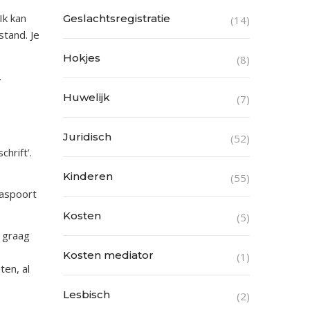
Ik kan
Geslachtsregistratie
(14)
tand. Je
Hokjes
(8)
.
Huwelijk
(7)
Juridisch
(52)
hrift’.
Kinderen
(55)
 paspoort
Kosten
(5)
e graag
Kosten mediator
(1)
ten, al
Lesbisch
(2)