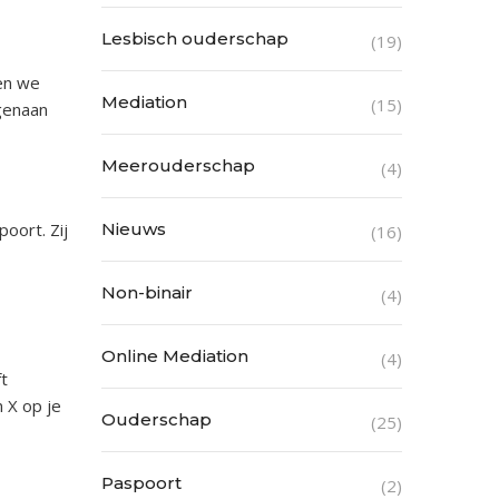
Lesbisch ouderschap
(19)
ken we
Mediation
(15)
egenaan
Meerouderschap
(4)
oort. Zij
Nieuws
(16)
Non-binair
(4)
Online Mediation
(4)
ft
n X op je
Ouderschap
(25)
Paspoort
(2)