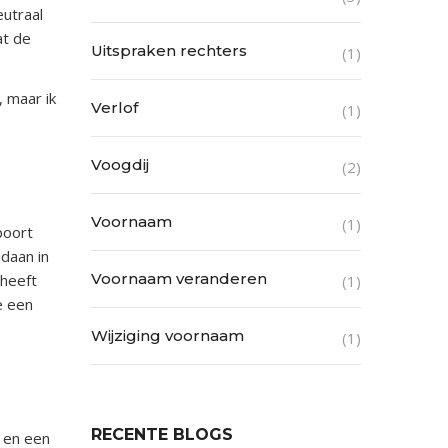
eutraal
at de
Uitspraken rechters
(1)
, maar ik
Verlof
(1)
Voogdij
(2)
Voornaam
(1)
poort
edaan in
Voornaam veranderen
 heeft
(1)
e een
Wijziging voornaam
(1)
RECENTE BLOGS
 en een