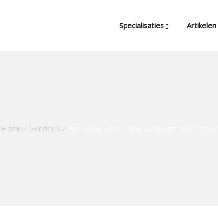
Specialisaties
Artikelen
Home
/
Gender X
/
Hoe kan je een X op je paspoort aanvragen?