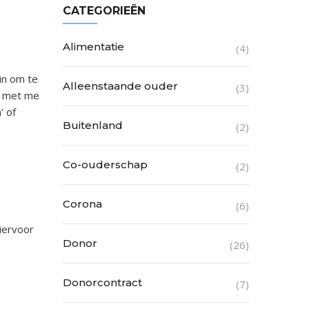
CATEGORIEËN
Alimentatie
(4)
in om te
Alleenstaande ouder
(3)
g met me
’ of
Buitenland
(2)
Co-ouderschap
(2)
Corona
(6)
hiervoor
Donor
(26)
Donorcontract
(7)