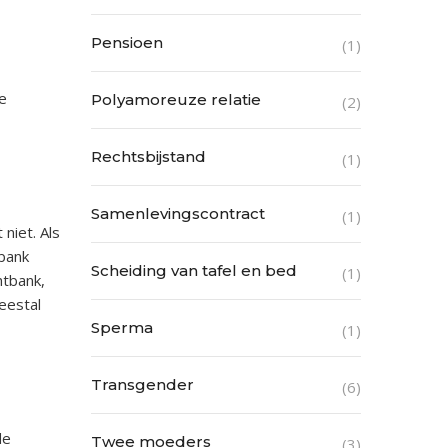
Pensioen
(1)
e
Polyamoreuze relatie
(2)
Rechtsbijstand
(1)
Samenlevingscontract
(1)
niet. Als
tbank
Scheiding van tafel en bed
(1)
htbank,
eestal
Sperma
(1)
Transgender
(6)
de
Twee moeders
(3)