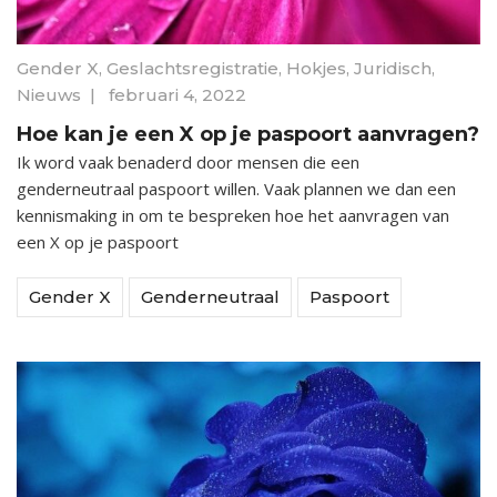
Gender X
,
Geslachtsregistratie
,
Hokjes
,
Juridisch
,
Nieuws
|
februari 4, 2022
Hoe kan je een X op je paspoort aanvragen?
Ik word vaak benaderd door mensen die een
genderneutraal paspoort willen. Vaak plannen we dan een
kennismaking in om te bespreken hoe het aanvragen van
een X op je paspoort
Gender X
Genderneutraal
Paspoort