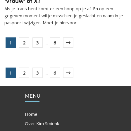
‘vrouw’ of X?
Als je trans bent komt er een hoop op je af. En op een
gegeven moment wil je misschien je geslacht en naam in je
paspoort wijzigen. Moet je hiervoor
1
2
3
...
6
1
2
3
...
6
MENU
Home
Over Kim Smienk