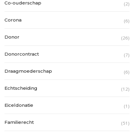
Co-ouderschap
(2)
Corona
(6)
Donor
(26)
Donorcontract
(7)
Draagmoederschap
(6)
Echtscheiding
(12)
Eiceldonatie
(1)
Familierecht
(51)