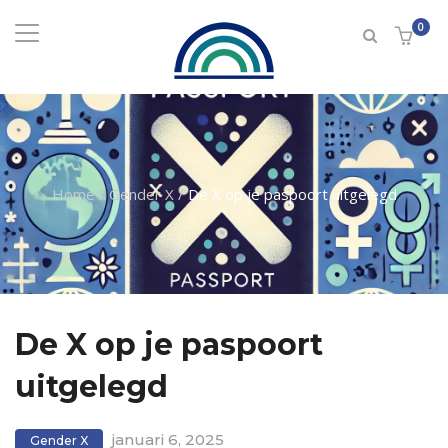
0
Home
/
Gender X
/
De X op je paspoort uitgelegd
De X op je paspoort
uitgelegd
januari 6, 2025
Gender X