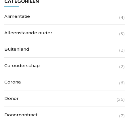
CATEGORIEËN
Alimentatie
(4)
Alleenstaande ouder
(3)
Buitenland
(2)
Co-ouderschap
(2)
Corona
(6)
Donor
(26)
Donorcontract
(7)