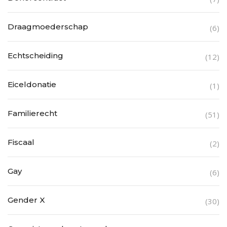
Draagmoederschap
(6)
Echtscheiding
(12)
Eiceldonatie
(1)
Familierecht
(51)
Fiscaal
(2)
Gay
(6)
Gender X
(30)