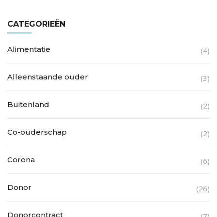
CATEGORIEËN
Alimentatie
(4)
Alleenstaande ouder
(3)
Buitenland
(2)
Co-ouderschap
(2)
Corona
(6)
Donor
(26)
Donorcontract
(7)