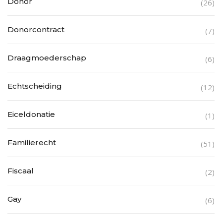
Donor
(26)
Donorcontract
(7)
Draagmoederschap
(6)
Echtscheiding
(12)
Eiceldonatie
(1)
Familierecht
(51)
Fiscaal
(2)
Gay
(6)